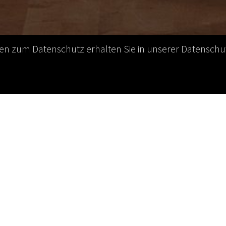
nen zum Datenschutz erhalten Sie in unserer Datenschut
der Sektion Wiesbaden des Wirtschaftsrates
d Völker (geschäftsführender Gesellschafter, RV
UG und niedergelassener Arzt) ist neuer Sprecher der
en des Wirtschaftsrates. In den neuen siebenköpfigen
nd wurde auch Dr. Wolfram Schön (DSC Healthcare
ung) gewählt. Die Pressemitteilung des