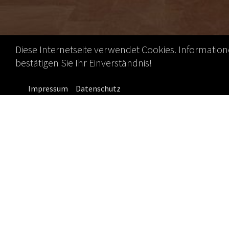
Diese Internetseite verwendet Cookies. Informatio
bestätigen Sie Ihr Einverständnis!
Impressum
Datenschutz
04.09.2016
Neuer Sprecher 
DOWNLOAD
Dr. med. Reinhar
Medizintechnik 
Sektion Wiesbad
Sektionsvorsta
Managementberat