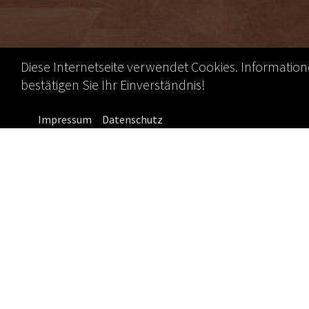
Diese Internetseite verwendet Cookies. Informatio
bestätigen Sie Ihr Einverständnis!
Impressum
Datenschutz
17.04.2017
GWPs und VDSI 
Mit heutigem Ta
Wirtschaftspsych
Gesundheit und 
Mitgliedschaft be
Wir freuen uns 