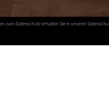
nen zum Datenschutz erhalten Sie in unserer Datenschut
bestätigen Mitgliedschaft
ge haben die "Gesellschaft für angewandte
ologie e.V."
(GWPS)
und der "Verband für Sicherheit,
Umweltschutz bei der Arbeit e.V."
(VDSI)
unsere
stätigt.
sehr auf die Zusammenarbeit.