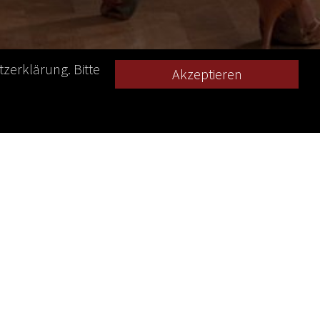
zerklärung. Bitte
n
er
e das