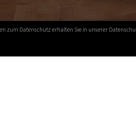
nen zum Datenschutz erhalten Sie in unserer Datenschut
 GSA Regionalgruppe „Rhein-Main“
r öffnete die
PRÄSIDENTIN DER GSA
, Bettina Stark ihre
 Seebühne für das inzwischen legendäre Sommerfest d
ruppe „Rhein-Main“.
ternehmen Misstrauen und Kontrollwahn!
“, so lautet
urzimpulses auf der Seebühne!!