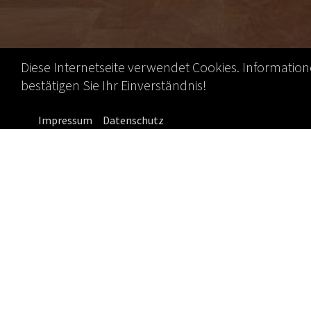
Diese Internetseite verwendet Cookies. Informatio
bestätigen Sie Ihr Einverständnis!
Impressum
Datenschutz
30.06.2022
Sommerfest der
Wie in jedem Jah
Garten und ihre
GSA - Regionalg
„
Das kostet Un
Thema meines K