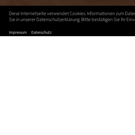
Diese Internetseite verwendet Cookies. Informationen zum Date
Sie in unserer Datenschutzerklärung. Bitte bestätigen Sie Ihr Einv
Impressum
Datenschutz
05.11.2024
Mentale Gesundheit ist der Schlüssel zu
mehr Produktivität!
In
meinem Artikel
„
Mentale Gesundheit
ist der Schlüssel zur Produktivität!“
erschienen im Nov-2024
bei Springer
Professional breche ich eine Lanze für die
Steigerung der mentalen Gesundheit in
Unternehmen und die Durchführung der
sogenannten „
G
efährdungsbeurteilung
psych. Belastungen am Arbeitsplatz“ (
GpB
)
veröffentlicht.
Warum? Die Durchführung der GpB bietet
enorme Chancen für die Steigerung von